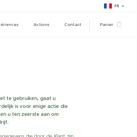
FR
périences
Actions
Contact
Panier
et te gebruiken, gaat u
lijk is voor enige actie die
en u ten zeerste aan om
ijf.
sgegevens die door de Klant zijn