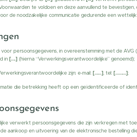
Voorwaarden te voldoen en deze aanvullend te bevestigen, o
or de noodzakelijke communicatie gedurende een wettelijk 
ngen
 voor persoonsgegevens, in overeenstemming met de AVG (
d in
[….]
(hierna “Verwerkingsverantwoordelijke” genoemd);
rwerkingsverantwoordelijke zijn: e-mail:
[……]
, tel:
[………]
;
matie die betrekking heeft op een geïdentificeerde of ident
soonsgegevens
jke verwerkt persoonsgegevens die zijn verkregen met toe
de aankoop en uitvoering van de elektronische bestelling die