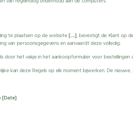
ren van regelmatig onderhoud aan de computers.
ling te plaatsen op de website
[….]
, bevestigt de Klant op de
ng van persoonsgegevens en aanvaardt deze volledig;
s door het vakje in het aankoopformulier voor bestellingen a
jke kan deze Regels op elk moment bijwerken. De nieuwe, b
p
[Date]