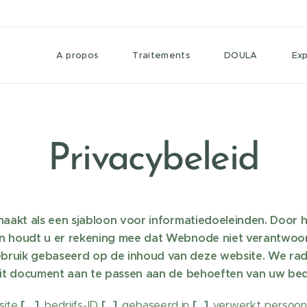
A propos
Traitements
DOULA
Ex
Privacybeleid
maakt als een sjabloon voor informatiedoeleinden. Door h
n houdt u er rekening mee dat Webnode niet verantwoorde
bruik gebaseerd op de inhoud van deze website. We rad
dit document aan te passen aan de behoeften van uw bedr
site
[….]
, bedrijfs-ID
[…]
, gebaseerd in
[…]
, verwerkt persoon