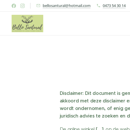
bellosantural@hotmail.com
0473 54 30 14
Disclaimer: Dit document is ge
akkoord met deze disclaimer e
wordt ondernomen, of enig ge
juridisch advies te zoeken en 
De online winkel
[….]
, op de web