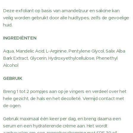
Deze exfoliant op basis van amandelzuur en salicine kan
veilig worden gebruikt door alle huidtypes, zelfs de gevoelige
huid.
INGREDIËNTEN
Aqua, Mandelic Acid, L-Arginine, Pentylene Glycol, Salix Alba
Bark Extract, Glycerin, Hydroxyethylcellulose, Phenethyl
Alcohol
GEBRUIK
Breng 1 tot 2 pompjes aan op je vingers en verdeel over het
hele gezicht, de hals en het decolleté. Vermijd contact met
de ogen.
Gebruik maximaal één keer per dag, en breng daarna een
serum en een hydraterende crème aan. Het wordt
aanbevolen om een zonnebescherming met SPF 30 of