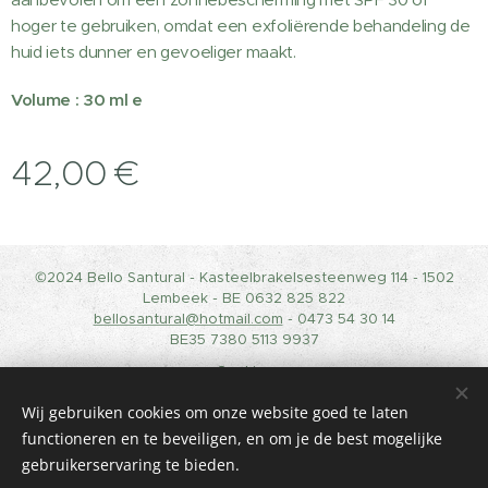
hoger te gebruiken, omdat een exfoliërende behandeling de
huid iets dunner en gevoeliger maakt.
Volume : 30 ml e
42,00
€
©2024 Bello Santural - Kasteelbrakelsesteenweg 114 - 1502
Lembeek - BE 0632 825 822
bellosantural@hotmail.com
- 0473 54 30 14
BE35 7380 5113 9937
Cookies
Wij gebruiken cookies om onze website goed te laten
Talen
functioneren en te beveiligen, en om je de best mogelijke
Nederlands
Français
gebruikerservaring te bieden.